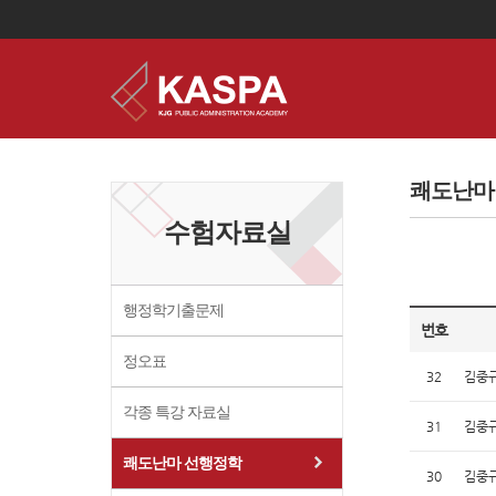
이
용
약
쾌도난마 
관
보
수험자료실
기
개
인
정
보
행정학기출문제
보
번호
기
정오표
32
김중규
각종 특강 자료실
31
김중규
쾌도난마 선행정학
30
김중규