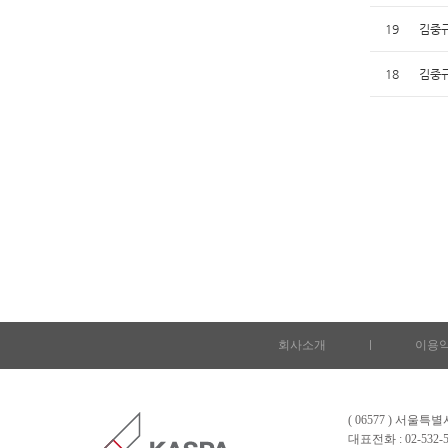
19
김중규
18
김중규
회사소개
l
이용
( 06577 ) 서울
대표전화 : 02-532-5