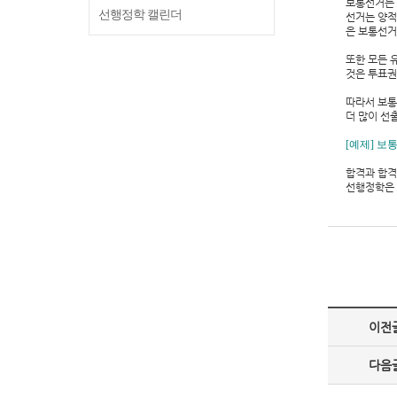
보통선거는 
선행정학 캘린더
선거는 양적
은 보통선거
또한 모든 
것은 투표권
따라서 보통
더 많이 선
[예제] 보
합격과 합격
선행정학은
이전
다음