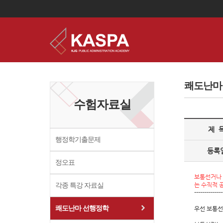
이
용
약
쾌도난마 
관
보
수험자료실
기
개
인
제 
정
보
행정학기출문제
보
등록
기
정오표
보통선거나 
는 수직적 
각종 특강 자료실
--------------
쾌도난마 선행정학
우선 보통선