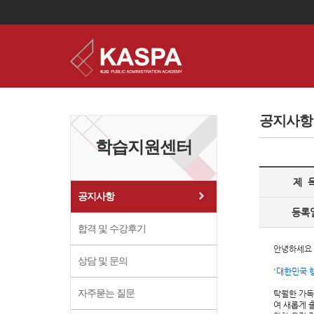
이
용
약
공지사항
관
보
학습지원센터
기
개
인
제 
정
보
공지사항
보
등록
기
합격 및 수강후기
안녕하세요 :
상담 및 문의
'대한민국 
자주묻는 질문
탁월한 가독
여 새롭게 