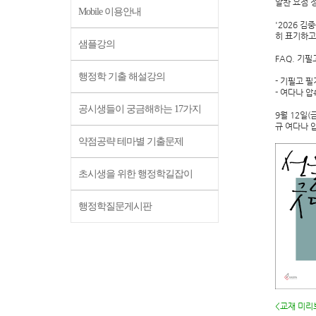
알찬 요점 
Mobile 이용안내
'2026 
히 표기하고
샘플강의
FAQ. 기
행정학 기출 해설강의
- 기필고 
- 여다나 
공시생들이 궁금해하는 17가지
9월 12일(
규 여다나 
약점공략 테마별 기출문제
초시생을 위한 행정학길잡이
행정학질문게시판
<교재 미리