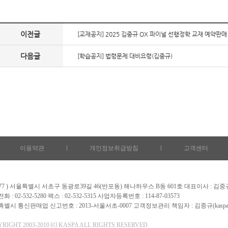
이전글
[교재공지] 2025 김중규 OX 파이널 선행정학 교재 예약판매
다음글
[학습공지] 법령문제 대비요령(김중규)
이용약관
l
개인정보취급방침
l
고객센터
6577 ) 서울특별시 서초구 동광로39길 46(반포동) 해나하우스 B동 601호 대표이사 : 김중
 : 02-532-5280 팩스 : 02-532-5315 사업자등록번호 : 114-87-03573
별시 통신판매업 신고번호 : 2013-서울서초-0007 고객정보관리 책임자 : 김중규(kaspa9@ha
RIGHT 2003-2010 ⒞ KASPA ALL RIGHTS RESERVED.