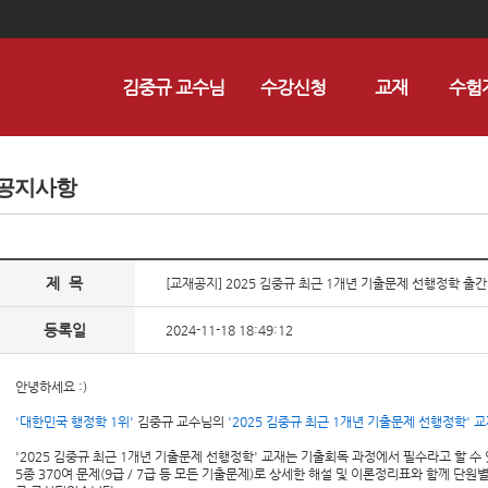
김중규 교수님
수강신청
교재
수험
공지사항
제 목
[교재공지] 2025 김중규 최근 1개년 기출문제 선행정학 출간
등록일
2024-11-18 18:49:12
안녕하세요 :)
'대한민국 행정학 1위'
김중규 교수님의
'2025 김중규 최근 1개년 기출문제 선행정학' 교
'2025 김중규 최근 1개년 기출문제 선행정학' 교재는 기출회독 과정에서 필수라고 할 수 
5종 370여 문제(9급 / 7급 등 모든 기출문제)로 상세한 해설 및 이론정리표와 함께 단