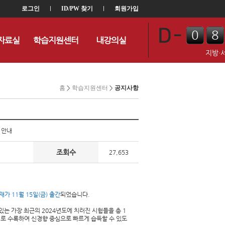
로그인
l
ID/PW 찾기
l
회원가입
0
8
자료실
학습지원센터
내강의실
0
4
지방·
홈
>
학습지원센터
>
공지사항
 안내
조회수
27,653
재가 11월 15일(금) 출간
되었습니다.
있는 가장 최근의 2024년도에 치러진 시험들을 총 1
원별로 수록하여 신경향 중심으로 빠르게 습득할 수 있도