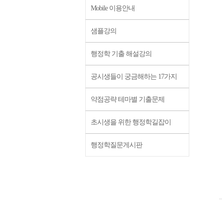
Mobile 이용안내
샘플강의
행정학 기출 해설강의
공시생들이 궁금해하는 17가지
약점공략 테마별 기출문제
초시생을 위한 행정학길잡이
행정학질문게시판