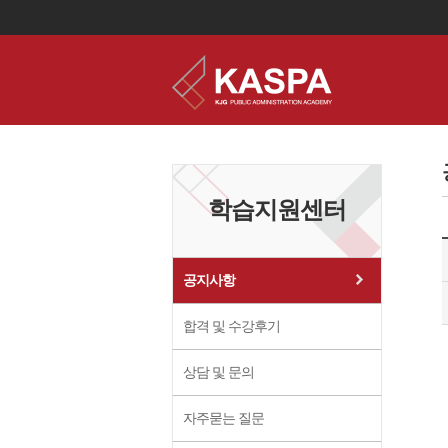
이
용
약
관
보
학습지원센터
기
개
인
정
보
공지사항
보
기
합격 및 수강후기
상담 및 문의
자주묻는 질문