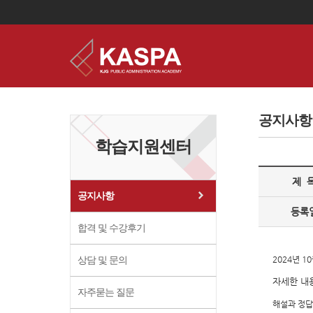
이
용
약
공지사항
관
보
학습지원센터
기
개
인
제 
정
보
공지사항
보
등록
기
합격 및 수강후기
2024년 
상담 및 문의
자세한 내
자주묻는 질문
해설과 정답