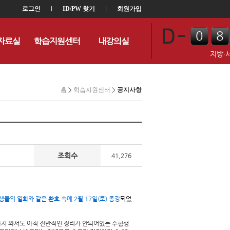
로그인
l
ID/PW 찾기
l
회원가입
0
8
자료실
학습지원센터
내강의실
0
4
지방·
홈
>
학습지원센터
>
공지사항
조회수
41,276
생들의 열화와 같은 환호 속에 2월 17일(토) 종강
되었
계까지 와서도 아직 전반적인 정리가 안되어있는 수험생