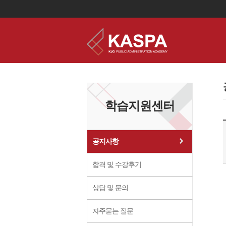
이
용
약
관
보
학습지원센터
기
개
인
정
보
공지사항
보
기
합격 및 수강후기
상담 및 문의
자주묻는 질문