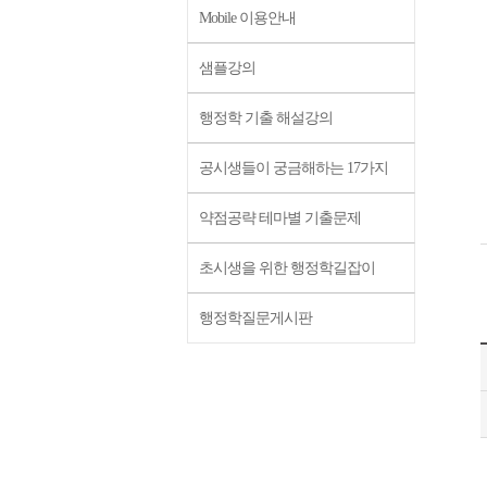
Mobile 이용안내
샘플강의
행정학 기출 해설강의
공시생들이 궁금해하는 17가지
약점공략 테마별 기출문제
초시생을 위한 행정학길잡이
행정학질문게시판