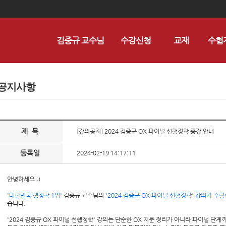
김중규 교수님
수강신청
교재
수험
공지사항
제 목
[강의공지] 2024 김중규 OX 파이널 선행정학 종강 안내
등록일
2024-02-19 14:17:11
안녕하세요 :)
'대한민국 행정학 1위'
김중규 교수님의
'2024 김중규 OX 파이널 선행정학' 강의가 수험
습니다.
'2024 김중규 OX 파이널 선행정학' 강의는 단순한 OX 지문 정리가 아니라 파이널 단