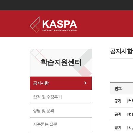
이
용
약
공지사항
관
보
학습지원센터
기
개
인
정
보
공지사항
보
번호
기
합격 및 수강후기
공지
[커
상담 및 문의
공지
[법
자주묻는 질문
공지
[학