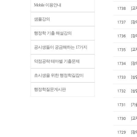
Mobile 이용안내
1738
[교
샘플강의
1737
[강
행정학 기출 해설강의
1736
[강
공시생들이 궁금해하는 17가지
1735
[교
약점공략 테마별 기출문제
1734
[강
초시생을 위한 행정학길잡이
1733
[상
행정학질문게시판
1732
[상
1731
[기
1730
[교
1729
[강