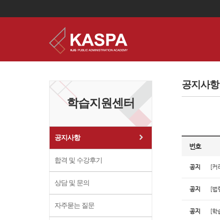
이
용
약
공지사항
관
보
학습지원센터
기
개
인
정
보
공지사항
보
번호
기
합격 및 수강후기
공지
[커
상담 및 문의
공지
[법
자주묻는 질문
공지
[학