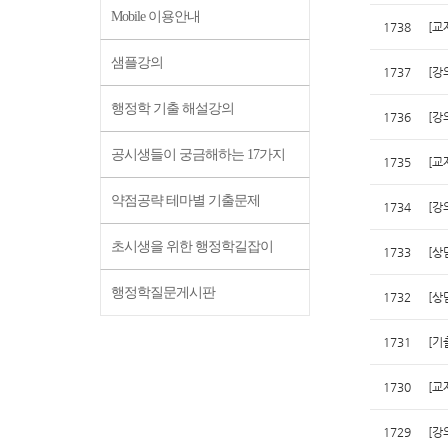
Mobile 이용안내
1738
[교
샘플강의
1737
[강
행정학 기출 해설강의
1736
[강
공시생들이 궁금해하는 17가지
1735
[교
약점공략 테마별 기출문제
1734
[강
초시생을 위한 행정학길잡이
1733
[상
행정학질문게시판
1732
[상
1731
[기
1730
[교
1729
[강