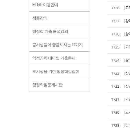
Mobile 이용안내
1738
[교
샘플강의
1737
[강
행정학 기출 해설강의
1736
[강
공시생들이 궁금해하는 17가지
1735
[교
약점공략 테마별 기출문제
1734
[강
초시생을 위한 행정학길잡이
1733
[상
행정학질문게시판
1732
[상
1731
[기
1730
[교
1729
[강