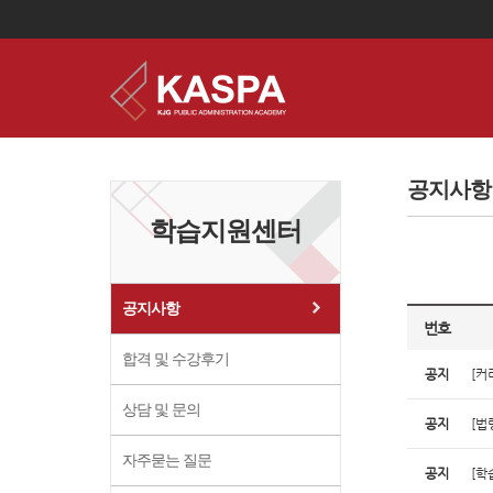
이
용
약
공지사항
관
보
학습지원센터
기
개
인
정
보
공지사항
보
번호
기
합격 및 수강후기
공지
[커
상담 및 문의
공지
[법
자주묻는 질문
공지
[학