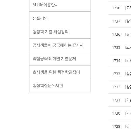
Mobile 이용안내
1738
[교
샘플강의
1737
[강
행정학 기출 해설강의
1736
[강
공시생들이 궁금해하는 17가지
1735
[교
약점공략 테마별 기출문제
1734
[강
초시생을 위한 행정학길잡이
1733
[상
행정학질문게시판
1732
[상
1731
[기
1730
[교
1729
[강