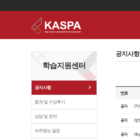
이
용
약
공지사항
관
보
학습지원센터
기
개
인
정
보
공지사항
보
번호
기
합격 및 수강후기
공지
[커
상담 및 문의
공지
[법
자주묻는 질문
공지
[학