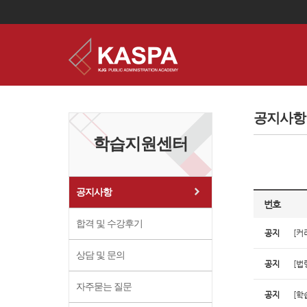
이
용
약
공지사항
관
보
학습지원센터
기
개
인
정
보
공지사항
보
번호
기
합격 및 수강후기
공지
[커
상담 및 문의
공지
[법
자주묻는 질문
공지
[학