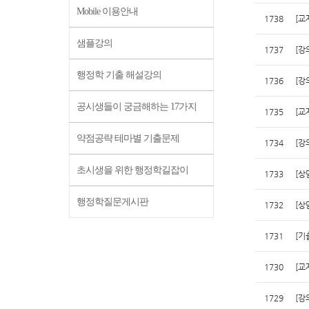
Mobile 이용안내
1738
[교
샘플강의
1737
[강
행정학 기출 해설강의
1736
[강
공시생들이 궁금해하는 17가지
1735
[교
약점공략 테마별 기출문제
1734
[강
초시생을 위한 행정학길잡이
1733
[상
행정학질문게시판
1732
[상
1731
[기
1730
[교
1729
[강