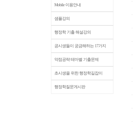
Mobile 이용안내
샘플강의
행정학 기출 해설강의
공시생들이 궁금해하는 17가지
약점공략 테마별 기출문제
초시생을 위한 행정학길잡이
행정학질문게시판