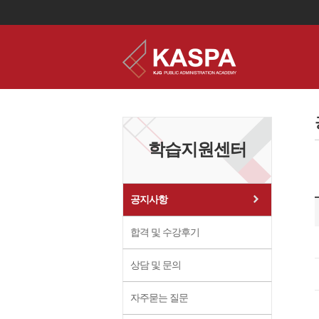
이
용
약
관
보
학습지원센터
기
개
인
정
보
공지사항
보
기
합격 및 수강후기
상담 및 문의
자주묻는 질문