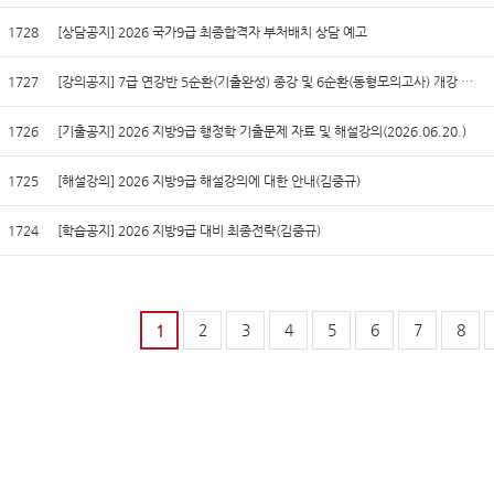
1728
[상담공지] 2026 국가9급 최종합격자 부처배치 상담 예고
1727
[강의공지] 7급 연강반 5순환(기출완성) 종강 및 6순환(동형모의고사) 개강 …
1726
[기출공지] 2026 지방9급 행정학 기출문제 자료 및 해설강의(2026.06.20.)
1725
[해설강의] 2026 지방9급 해설강의에 대한 안내(김중규)
1724
[학습공지] 2026 지방9급 대비 최종전략(김중규)
2
3
4
5
6
7
8
1