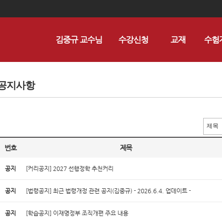
김중규 교수님
수강신청
교재
수험
공지사항
번호
제목
공지
[커리공지] 2027 선행정학 추천커리
공지
[법령공지] 최근 법령개정 관련 공지(김중규) - 2026.6.4. 업데이트 -
공지
[학습공지] 이재명정부 조직개편 주요 내용