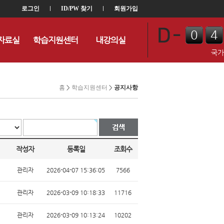
로그인
l
ID/PW 찾기
l
회원가입
0
4
자료실
학습지원센터
내강의실
0
8
국가
홈
>
학습지원센터
>
공지사항
작성자
등록일
조회수
관리자
2026-04-07 15:36:05
7566
관리자
2026-03-09 10:18:33
11716
관리자
2026-03-09 10:13:24
10202