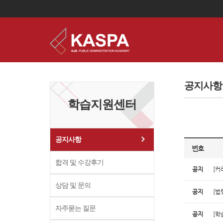
이
용
약
공지사항
관
보
학습지원센터
기
개
인
정
보
공지사항
보
번호
기
합격 및 수강후기
공지
[커
상담 및 문의
공지
[법
자주묻는 질문
공지
[학