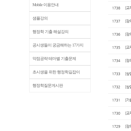
Mobile 이용안내
1738
[교
샘플강의
1737
[강
행정학 기출 해설강의
1736
[강
공시생들이 궁금해하는 17가지
1735
[교
약점공략 테마별 기출문제
1734
[강
초시생을 위한 행정학길잡이
1733
[상
행정학질문게시판
1732
[상
1731
[기
1730
[교
1729
[강