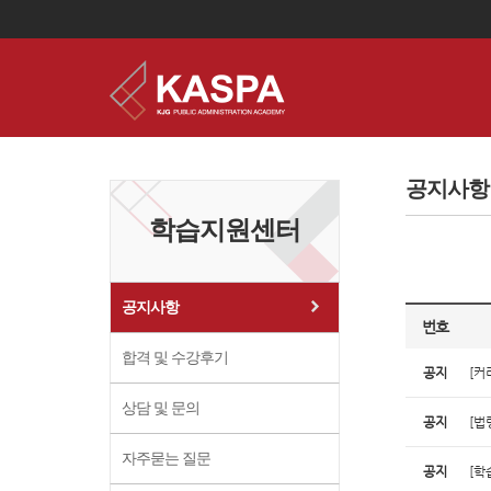
이
용
약
공지사항
관
보
학습지원센터
기
개
인
정
보
공지사항
보
번호
기
합격 및 수강후기
공지
[커
상담 및 문의
공지
[법
자주묻는 질문
공지
[학