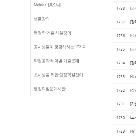
Mobile 이용안내
1738
[교
샘플강의
1737
[강
행정학 기출 해설강의
1736
[강
공시생들이 궁금해하는 17가지
1735
[교
약점공략 테마별 기출문제
1734
[강
초시생을 위한 행정학길잡이
1733
[상
행정학질문게시판
1732
[상
1731
[기
1730
[교
1729
[강