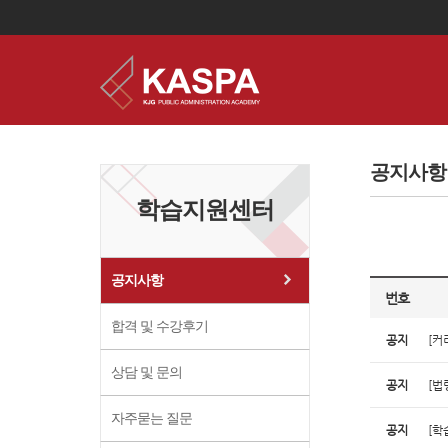
이
용
약
공지사항
관
보
학습지원센터
기
개
인
정
보
공지사항
보
번호
기
합격 및 수강후기
공지
[커
상담 및 문의
공지
[법
자주묻는 질문
공지
[학