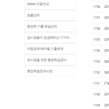
Mobile 이용안내
1738
[교
샘플강의
1737
[강
행정학 기출 해설강의
1736
[강
공시생들이 궁금해하는 17가지
1735
[교
약점공략 테마별 기출문제
1734
[강
초시생을 위한 행정학길잡이
1733
[상
행정학질문게시판
1732
[상
1731
[기
1730
[교
1729
[강