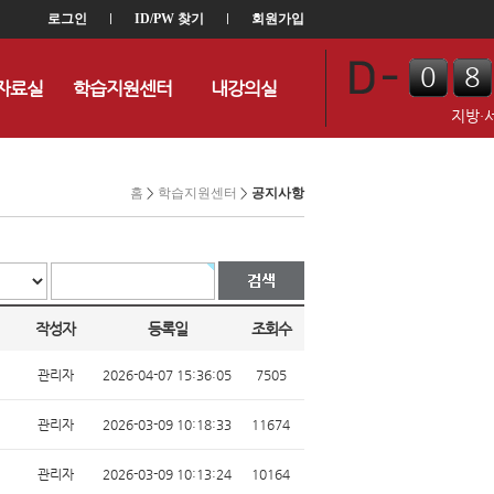
로그인
l
ID/PW 찾기
l
회원가입
0
8
자료실
학습지원센터
내강의실
0
4
지방·
홈
>
학습지원센터
>
공지사항
작성자
등록일
조회수
관리자
2026-04-07 15:36:05
7505
관리자
2026-03-09 10:18:33
11674
관리자
2026-03-09 10:13:24
10164