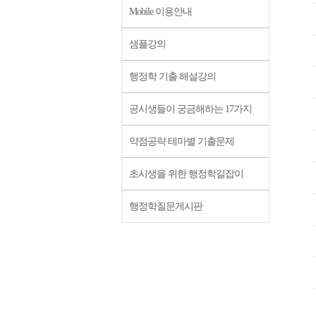
Mobile 이용안내
샘플강의
행정학 기출 해설강의
공시생들이 궁금해하는 17가지
약점공략 테마별 기출문제
초시생을 위한 행정학길잡이
행정학질문게시판