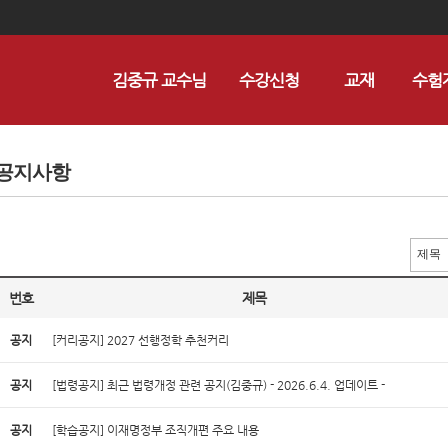
김중규 교수님
수강신청
교재
수험
공지사항
번호
제목
공지
[커리공지] 2027 선행정학 추천커리
공지
[법령공지] 최근 법령개정 관련 공지(김중규) - 2026.6.4. 업데이트 -
공지
[학습공지] 이재명정부 조직개편 주요 내용