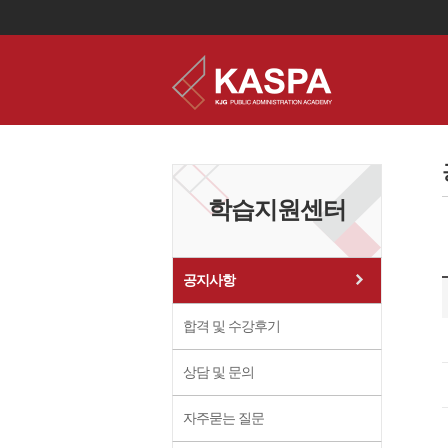
이
용
약
관
보
학습지원센터
기
개
인
정
보
공지사항
보
기
합격 및 수강후기
상담 및 문의
자주묻는 질문