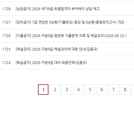
1728
[상담공지] 2026 국가9급 최종합격자 부처배치 상담 예고
1727
[강의공지] 7급 연강반 5순환(기출완성) 종강 및 6순환(동형모의고사) 개강 …
1726
[기출공지] 2026 지방9급 행정학 기출문제 자료 및 해설강의(2026.06.20.)
1725
[해설강의] 2026 지방9급 해설강의에 대한 안내(김중규)
1724
[학습공지] 2026 지방9급 대비 최종전략(김중규)
2
3
4
5
6
7
8
1