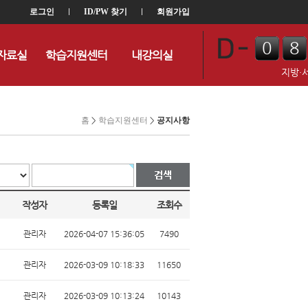
로그인
l
ID/PW 찾기
l
회원가입
0
8
자료실
학습지원센터
내강의실
0
4
지방·
홈
>
학습지원센터
>
공지사항
작성자
등록일
조회수
관리자
2026-04-07 15:36:05
7490
관리자
2026-03-09 10:18:33
11650
관리자
2026-03-09 10:13:24
10143