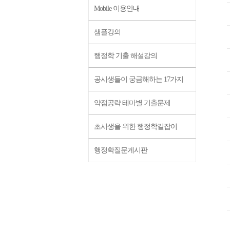
Mobile 이용안내
샘플강의
행정학 기출 해설강의
공시생들이 궁금해하는 17가지
약점공략 테마별 기출문제
초시생을 위한 행정학길잡이
행정학질문게시판