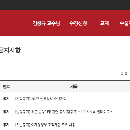
김중규 교수님
수강신청
교재
수험
공지사항
번호
제목
공지
[커리공지] 2027 선행정학 추천커리
공지
[법령공지] 최근 법령개정 관련 공지(김중규) - 2026.6.4. 업데이트 -
공지
[학습공지] 이재명정부 조직개편 주요 내용