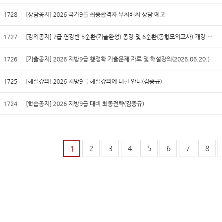
1728
[상담공지] 2026 국가9급 최종합격자 부처배치 상담 예고
1727
[강의공지] 7급 연강반 5순환(기출완성) 종강 및 6순환(동형모의고사) 개강 …
1726
[기출공지] 2026 지방9급 행정학 기출문제 자료 및 해설강의(2026.06.20.)
1725
[해설강의] 2026 지방9급 해설강의에 대한 안내(김중규)
1724
[학습공지] 2026 지방9급 대비 최종전략(김중규)
2
3
4
5
6
7
8
1