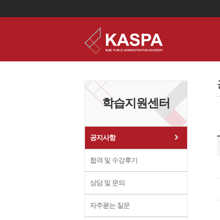
이
용
약
관
보
학습지원센터
기
개
인
정
보
공지사항
보
기
합격 및 수강후기
상담 및 문의
자주묻는 질문