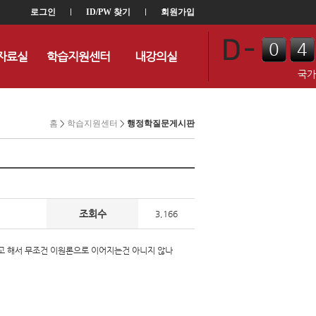
로그인
l
ID/PW 찾기
l
회원가입
0
4
자료실
학습지원센터
내강의실
0
8
국가
홈
>
학습지원센터
>
행정학질문게시판
조회수
3,166
다고 해서 무조건 이원론으로 이어지는건 아니지 않나