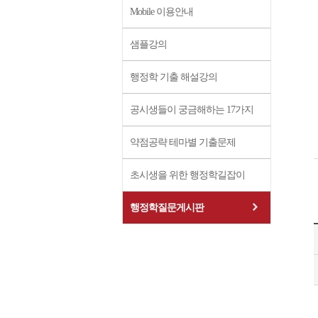
Mobile 이용안내
샘플강의
행정학 기출 해설강의
공시생들이 궁금해하는 17가지
약점공략 테마별 기출문제
초시생을 위한 행정학길잡이
행정학질문게시판