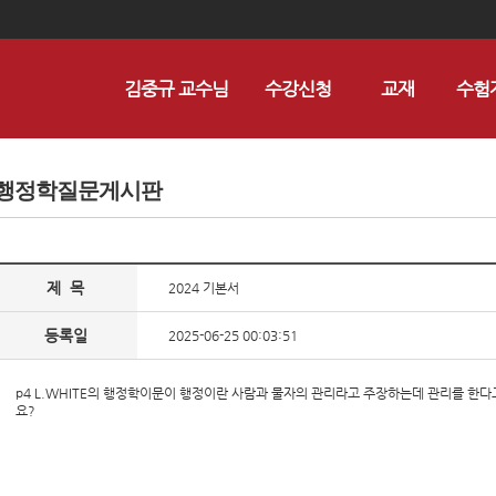
김중규 교수님
수강신청
교재
수험
행정학질문게시판
제 목
2024 기본서
등록일
2025-06-25 00:03:51
p4 L.WHITE의 행정학이문이 행정이란 사람과 물자의 관리라고 주장하는데 관리를 한
요?