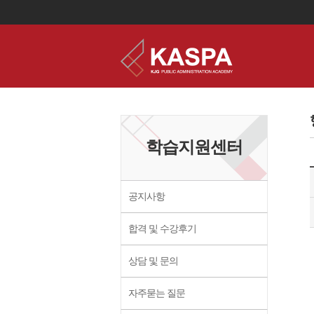
이
용
약
관
보
학습지원센터
기
개
인
정
보
공지사항
보
기
합격 및 수강후기
상담 및 문의
자주묻는 질문