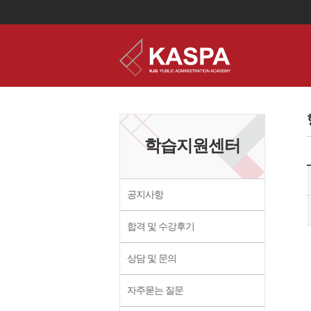
이
용
약
관
보
학습지원센터
기
개
인
정
보
공지사항
보
기
합격 및 수강후기
상담 및 문의
자주묻는 질문