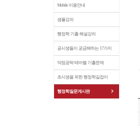
Mobile 이용안내
샘플강의
행정학 기출 해설강의
공시생들이 궁금해하는 17가지
약점공략 테마별 기출문제
초시생을 위한 행정학길잡이
행정학질문게시판