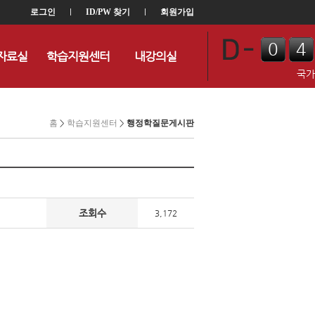
로그인
l
ID/PW 찾기
l
회원가입
0
4
자료실
학습지원센터
내강의실
0
8
국가
홈
>
학습지원센터
>
행정학질문게시판
조회수
3,172