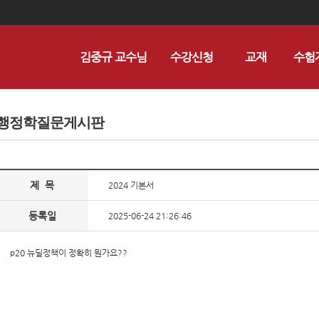
김중규 교수님
수강신청
교재
수험
행정학질문게시판
제 목
2024 기본서
등록일
2025-06-24 21:26:46
p20 뉴딜정책이 정확히 뭔가요??