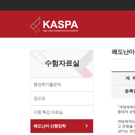
이
용
약
쾌도난마 
관
보
수험자료실
기
개
인
제 
정
보
행정학기출문제
보
등록
기
정오표
"개방체제
동태적 균
각종 특강 자료실
개방체제는
쾌도난마 선행정학
고 균형을 
낸다는 것인데