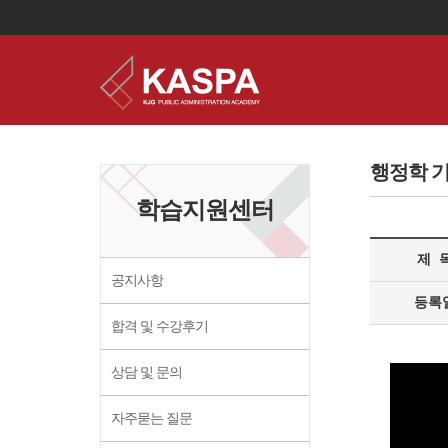
이
용
약
행정학 
관
보
학습지원센터
기
개
인
제 
정
보
공지사항
보
등록
기
합격 및 수강후기
상담 및 문의
자주묻는 질문