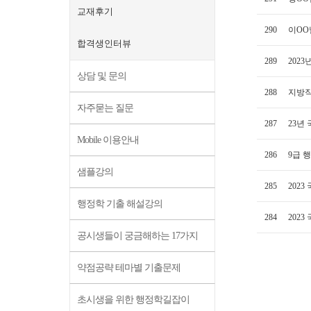
교재후기
290
이OO
합격생인터뷰
289
202
상담 및 문의
288
지방직
자주묻는 질문
287
23년 
Mobile 이용안내
286
9급 
샘플강의
285
202
행정학 기출 해설강의
284
202
공시생들이 궁금해하는 17가지
약점공략 테마별 기출문제
초시생을 위한 행정학길잡이