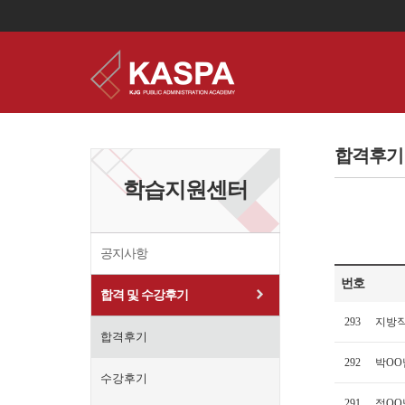
이
용
약
합격후기
관
보
학습지원센터
기
개
인
정
보
공지사항
보
기
번호
합격 및 수강후기
293
지방직
합격후기
292
박OO
수강후기
291
정OO